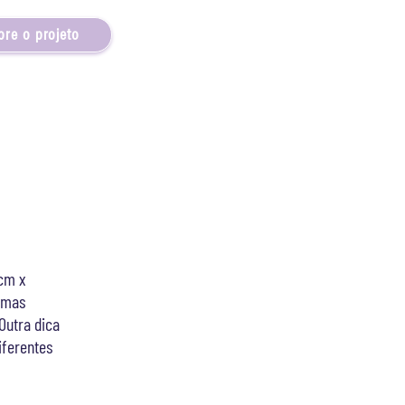
bre o projeto
0cm x
 mas
Outra dica
iferentes