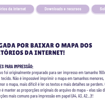
rios da internet
Downloads e recursos
So
GADA POR BAIXAR O MAPA DOS
ITÓRIOS DA INTERNET!
ES PARA IMPRESSÃO:
ivo foi originalmente preparado para ser impresso em tamanho 16
m tecido. Não é impossível imprimir o mapa em tamanhos menores,
or o mapa, mais difícil é ler os textos e mais detal
hes se perdem. 
e é manter as
proporções originais do arquivo do mapa – elas são d
rções mais c
omuns para impressão em papel (A4, A3, A2...)!!