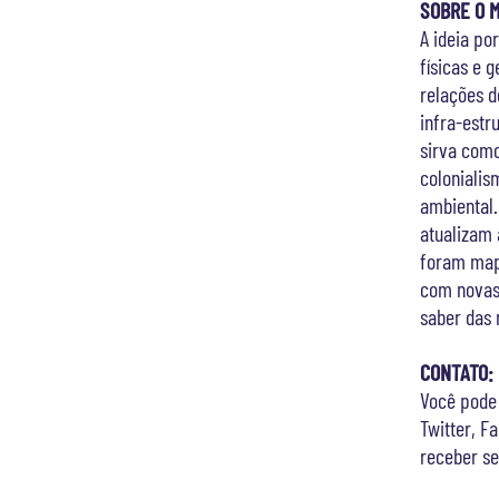
SOBRE O 
A ideia po
físicas e 
relações 
infra-estr
sirva como
colonialis
ambiental.
atualizam 
foram mape
com novas 
saber das 
CONTATO:
Você pode
Twitter, 
receber s