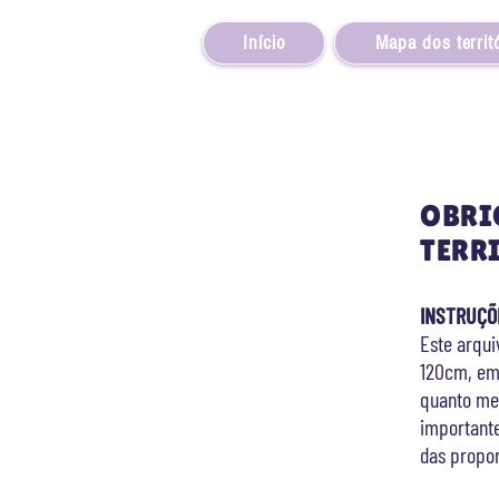
Início
Mapa dos territó
OBRI
TERR
INSTRUÇÕ
Este arqu
120cm
, e
quanto men
important
das pro
po