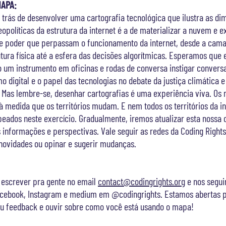
MAPA:
r trás de desenvolver uma cartografia tecnológica que ilustra as d
geopolíticas da estrutura da internet é a de materializar a nuvem e e
de poder que perpassam o funcionamento da internet, desde a cam
utura física até a esfera das decisões algorítmicas. Esperamos que
 um instrumento em oficinas e rodas de conversa instigar convers
mo digital e o papel das tecnologias no debate da justiça climática e
 Mas lembre-se, desenhar cartografias é uma experiência viva. Os
à medida que os territórios mudam. E nem todos os territórios da in
ados neste exercício. Gradualmente, iremos atualizar esta nossa 
informações e perspectivas. Vale seguir as redes da Coding Right
novidades ou opinar e sugerir mudanças.
 escrever pra gente no email
contact@codingrights.org
e nos segui
Facebook, Instagram e medium em @codingrights. Estamos abertas 
eu feedback e ouvir sobre como você está usando o mapa!