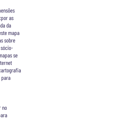
imensões
xpor as
ada da
 este mapa
as sobre
 sócio-
 mapas se
ternet
cartografia
s para
r no
para