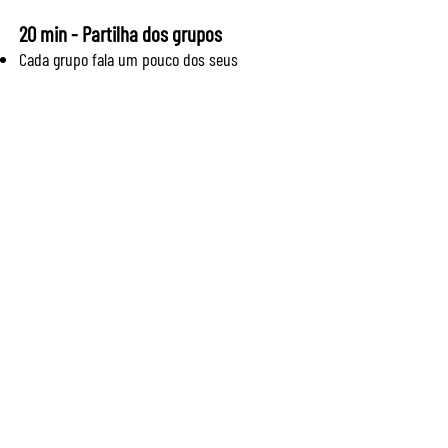
20 min - Partilha dos grupos
Cada grupo fala um pouco dos seus
principais
5min - Agradecimento e Fechamento
Infos sobre onde acessar o mapa e dizer q
podemos fazer parcerias pra oficinas,
escolas, etc