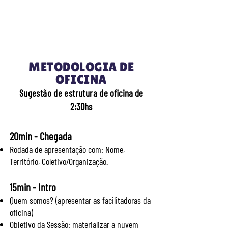
METODOLOGIA
DE
OFICINA
Sugestão de estrutura de
o
ficina de
2:30hs
20min - C
hegada
Rodada de apresentação co
m: Nome,
Território, Coletivo/Organização.
15min - Intro
Que
m somos? (apresentar as facilitadoras da
oficina)
Objetivo da Sessão: materializar a nuvem